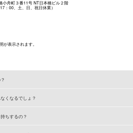
日本橋小舟町３番11号 NT日本橋ビル２階
〜17：00、土、日、祝日休業）
明が表示されます。
の？
れなくなるでしょ？
刃持ちするの？