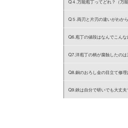
Q４.万能庖丁ってどれ？（万
Q５.両刃と片刃の違いがわか
Q6.庖丁の値段はなんでこん
Q7.洋庖丁の柄が腐蝕したの
Q8.銅のおろし金の目立て修
Q9.鋏は自分で研いでも大丈